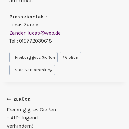
aufrufbar.
Pressekontakt:
Lucas Zander
Zander-lucas@web.de
Tel.: 015772039618
Schlagworte:
#
Freiburg goes Gießen
#
Gießen
#
Stadtversammlung
Beitragsnavigation
ZURÜCK
Freiburg goes Gießen
– AfD-Jugend
verhindern!