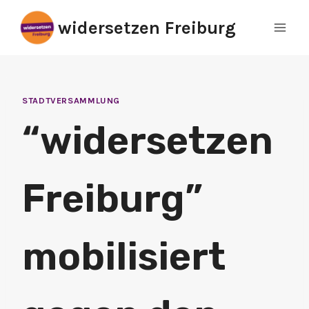
Zum
widersetzen Freiburg
Inhalt
springen
STADTVERSAMMLUNG
“widersetzen
Freiburg”
mobilisiert