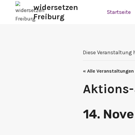
Zum
widersetzen
Startseite
Inhalt
Freiburg
springen
Diese Veranstaltung 
« Alle Veranstaltungen
Aktions-
14. Nov