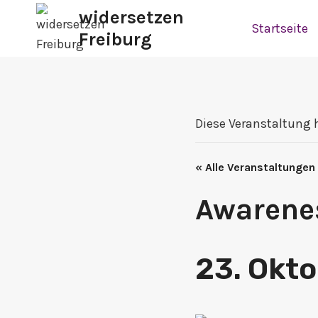
Zum
widersetzen
Startseite
Inhalt
Freiburg
springen
Diese Veranstaltung 
« Alle Veranstaltungen
Awarenes
23. Okto