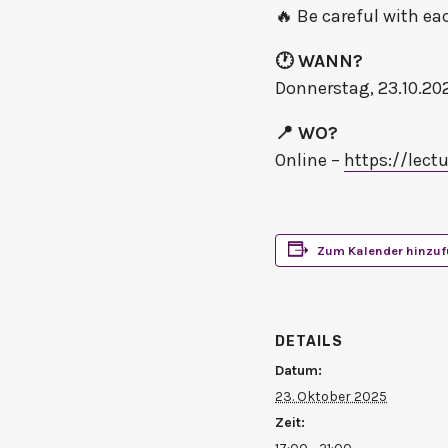
🔥 Be careful with ea
🕐 WANN?
Donnerstag, 23.10.2025
📍 WO?
Online –
https://lectu
Zum Kalender hinzu
DETAILS
Datum:
23. Oktober 2025
Zeit: