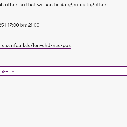
ch other, so that we can be dangerous together!
 | 17:00 bis 21:00
re.senfcall.de/len-chd-nze-poz⁩⁩⁩
fügen