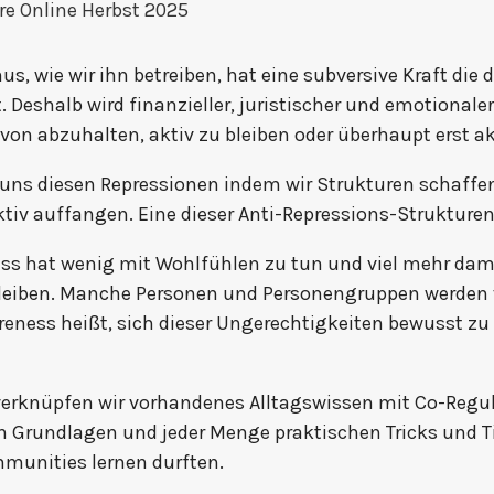
us, wie wir ihn betreiben, hat eine subversive Kraft die 
 Deshalb wird finanzieller, juristischer und emotionale
on abzuhalten, aktiv zu bleiben oder überhaupt erst ak
 uns diesen Repressionen indem wir Strukturen schaffen
ktiv auffangen. Eine dieser Anti-Repressions-Strukturen
ess hat wenig mit Wohlfühlen zu tun und viel mehr dami
leiben. Manche Personen und Personengruppen werden 
reness heißt, sich dieser Ungerechtigkeiten bewusst zu
 verknüpfen wir vorhandenes Alltagswissen mit Co-Regu
 Grundlagen und jeder Menge praktischen Tricks und Ti
munities lernen durften.