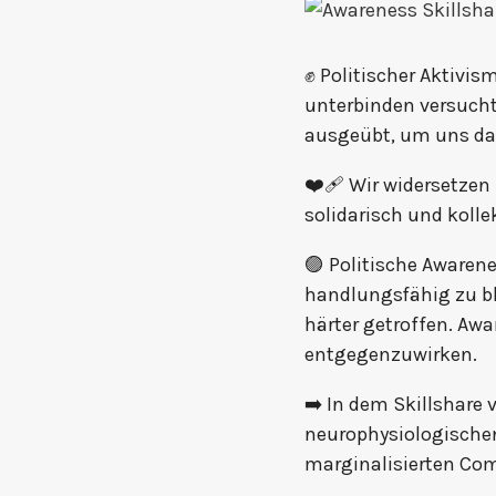
✊ Politischer Aktivism
unterbinden versucht.
ausgeübt, um uns dav
❤️‍🩹 Wir widersetzen
solidarisch und kolle
🟣 Politische Awaren
handlungsfähig zu b
härter getroffen. Awa
entgegenzuwirken.
➡️ In dem Skillshare
neurophysiologischen
marginalisierten Com