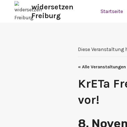
Zum
widersetzen
Startseite
Inhalt
Freiburg
springen
Diese Veranstaltung 
« Alle Veranstaltungen
KrETa Fr
vor!
8. Nove