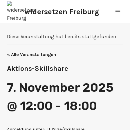
Zum
widersetzen Freiburg
Inhalt
springen
Diese Veranstaltung hat bereits stattgefunden.
« Alle Veranstaltungen
Aktions-Skillshare
7. November 2025
@ 12:00
-
18:00
Anmeldung unter:
LLJS.de/skillshare